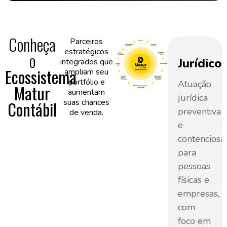
Conheça
Parceiros
estratégicos
o
stão
Holding
Recrutamento
Jurídico
integrados que
Ecossistema
ampliam seu
 TI
Patrimonial
e
portfólio e
Atuação
Matur
aumentam
Seleção
jurídica
tão
Estruturação
suas chances
Contábil
preventiva
de venda.
pleta
e
Processos
e
TI
gestão
estruturados
contenciosa
m
de
de
para
o em
holdings
recrutamento
pessoas
urança
patrimoniais
e
físicas e
para
seleção
empresas,
ormação,
proteção
para
com
quação
de
identificar
foco em
GPD,
bens,