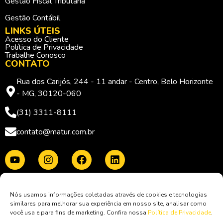
Gestão Fiscal Tributária
Gestão Contábil
LINKS ÚTEIS
Acesso do Cliente
Política de Privacidade
Trabalhe Conosco
CONTATO
Rua dos Carijós, 244 - 11 andar - Centro, Belo Horizonte
- MG, 30120-060
(31) 3311-8111
contato@matur.com.br
Membro da:
Nós usamos informações coletadas através de cookies e tecnologias
similares para melhorar sua experiência em nosso site, analisar como
você usa e para fins de marketing. Confira nossa
Política de Privacidade
.