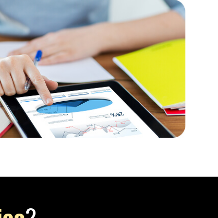
iço
?