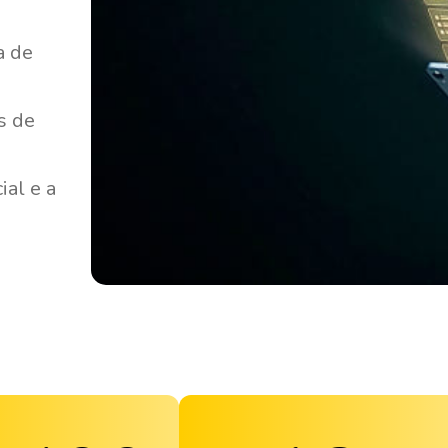
a de
s de
al e a