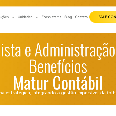
FALE CO
uções
Unidades
Ecossistema
Blog
Contato
ista e Administração
Benefícios
Matur Contábil
a estratégica, integrando a gestão impecável da fol