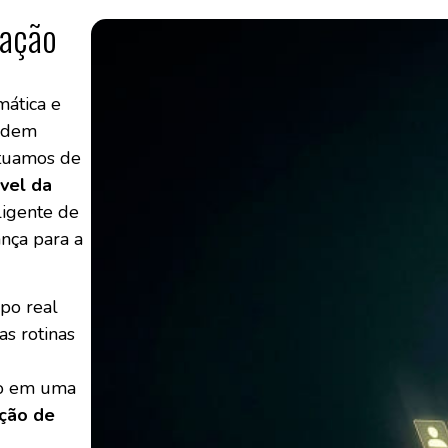
ração
mática e
podem
Atuamos de
vel da
ligente de
ança para a
po real
as rotinas
co em uma
nção de