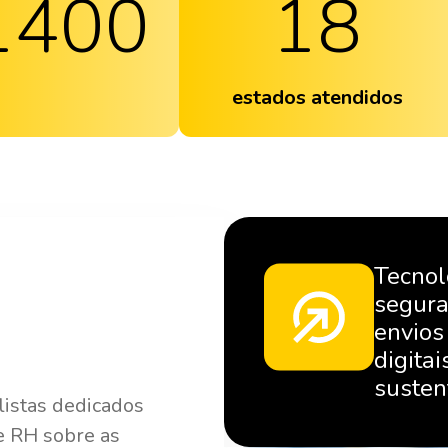
1400
18
estados atendidos
Tecnol
segura
envios
digita
susten
listas dedicados
de RH sobre as