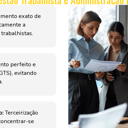
mento exato de
icamente a
trabalhistas.
to perfeito e
GTS), evitando
a.
o:
Terceirização
concentrar-se