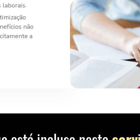
 laborais.
timização
nefícios não
icitamente a
e está incluso neste
serv