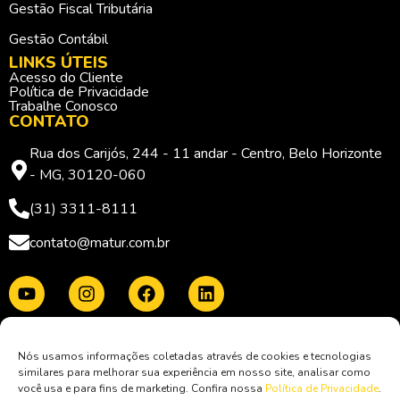
Gestão Fiscal Tributária
Gestão Contábil
LINKS ÚTEIS
Acesso do Cliente
Política de Privacidade
Trabalhe Conosco
CONTATO
Rua dos Carijós, 244 - 11 andar - Centro, Belo Horizonte
- MG, 30120-060
(31) 3311-8111
contato@matur.com.br
Membro da:
Nós usamos informações coletadas através de cookies e tecnologias
similares para melhorar sua experiência em nosso site, analisar como
você usa e para fins de marketing. Confira nossa
Política de Privacidade
.