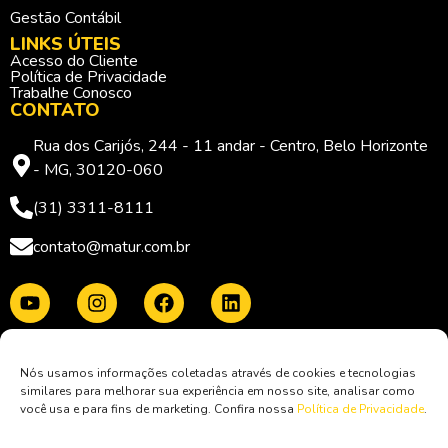
Gestão Contábil
LINKS ÚTEIS
Acesso do Cliente
Política de Privacidade
Trabalhe Conosco
CONTATO
Rua dos Carijós, 244 - 11 andar - Centro, Belo Horizonte
- MG, 30120-060
(31) 3311-8111
contato@matur.com.br
Membro da:
Nós usamos informações coletadas através de cookies e tecnologias
similares para melhorar sua experiência em nosso site, analisar como
você usa e para fins de marketing. Confira nossa
Política de Privacidade
.