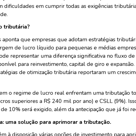
ificuldades em cumprir todas as exigências tributári
ade.
 tributária?
aponta que empresas que adotam estratégias tributári
rgem de lucro líquido para pequenas e médias empresas
e representar uma diferença significativa no fluxo de c
ponível para reinvestimento, capital de giro e expansã
égias de otimização tributária reportaram um cresci
em o regime de lucro real enfrentam uma tributação to
cros superiores a R$ 240 mil por ano) e CSLL (9%). Isso
l de 10% será exigido, além da antecipação que já foi re
a: uma solução para aprimorar a tributação.
 têm à disposição várias opções de investimento para apr