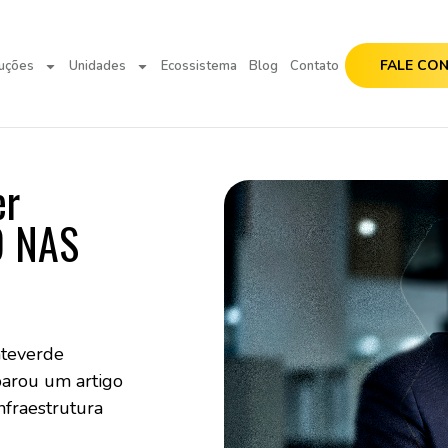
FALE CO
uções
Unidades
Ecossistema
Blog
Contato
er
O NAS
nteverde
parou um artigo
nfraestrutura