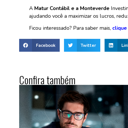
A
Matur Contábil e a Monteverde
Investi
ajudando você a maximizar os lucros, reduzi
Ficou interessado? Para saber mais,
c
lique
Facebook
Twitter
Lin
Confira também