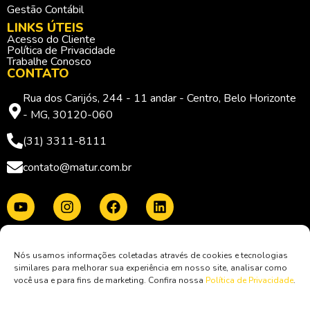
Gestão Contábil
LINKS ÚTEIS
Acesso do Cliente
Política de Privacidade
Trabalhe Conosco
CONTATO
Rua dos Carijós, 244 - 11 andar - Centro, Belo Horizonte
- MG, 30120-060
(31) 3311-8111
contato@matur.com.br
Membro da:
Nós usamos informações coletadas através de cookies e tecnologias
similares para melhorar sua experiência em nosso site, analisar como
você usa e para fins de marketing. Confira nossa
Política de Privacidade
.