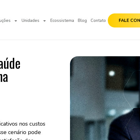
FALE CO
uções
Unidades
Ecossistema
Blog
Contato
saúde
na
cativos nos custos
sse cenário pode