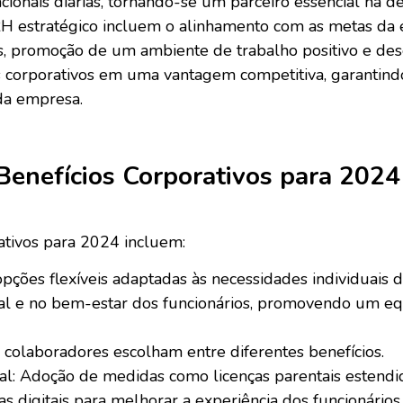
ionais diárias, tornando-se um parceiro essencial na d
 RH estratégico incluem o alinhamento com as metas da
as, promoção de um ambiente de trabalho positivo e des
 corporativos em uma vantagem competitiva, garantindo
 da empresa.
enefícios Corporativos para 2024
ativos para 2024 incluem:
opções flexíveis adaptadas às necessidades individuais 
 e no bem-estar dos funcionários, promovendo um equil
s colaboradores escolham entre diferentes benefícios.
oal: Adoção de medidas como licenças parentais estendida
s digitais para melhorar a experiência dos funcionários 