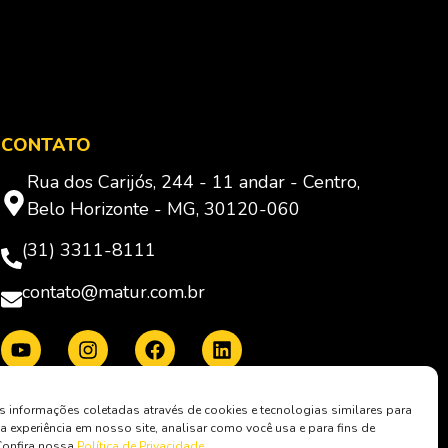
CONTATO
Rua dos Carijós, 244 - 11 andar - Centro,
Belo Horizonte - MG, 30120-060
(31) 3311-8111
contato@matur.com.br
Membro da:
informações coletadas através de cookies e tecnologias similares para
a experiência em nosso site, analisar como você usa e para fins de
Confira nossa
Política de Privacidade
.