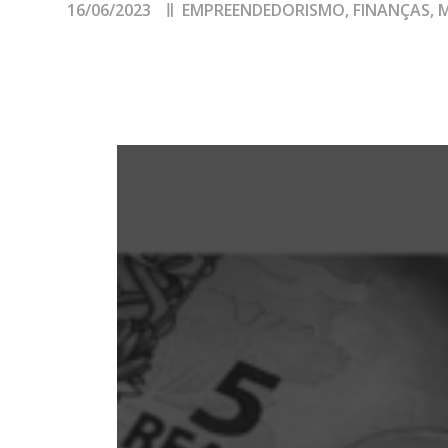
16/06/2023
EMPREENDEDORISMO
,
FINANÇAS
,