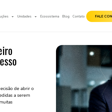
FALE CO
uções
Unidades
Ecossistema
Blog
Contato
eiro
cesso
ecisão de abrir o
medidas a serem
muitas